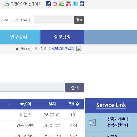
학생연구원 고충상담센터
예결산공고
ITEMAP
CONTACT
연구윤리
정보광장
Home
연구윤리
생명윤리 자료실
글쓴이
날짜
조회수
이은지
26.07.01
191
실험기기센터
분석지원의뢰
연구지원팀
26.05.21
434
연구지원팀
25.11.28
2485