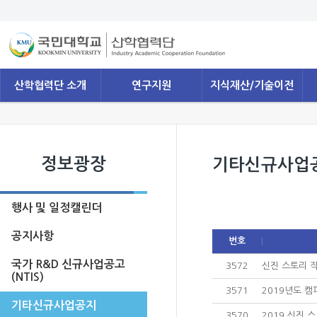
산학협력단 소개
연구지원
지식재산/기술이전
정보광장
기타신규사업
행사 및 일정캘린더
공지사항
번호
국가 R&D 신규사업공고
3572
신진 스토리 작
(NTIS)
3571
2019년도 캠
기타신규사업공지
3570
2019 신진 