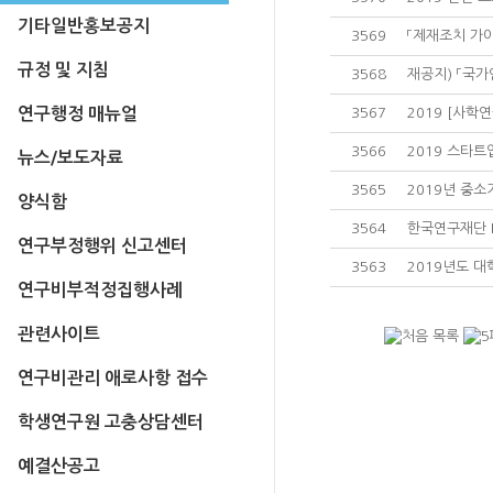
기타일반홍보공지
3569
「제재조치 가이
규정 및 지침
3568
재공지) 「국
연구행정 매뉴얼
3567
2019 [사학
3566
2019 스타
뉴스/보도자료
3565
2019년 중소
양식함
3564
한국연구재단 P
연구부정행위 신고센터
3563
2019년도 대
연구비부적정집행사례
관련사이트
연구비관리 애로사항 접수
학생연구원 고충상담센터
예결산공고