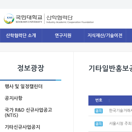
산학협력단 소개
연구지원
지식재산/기술이전
정보광장
기타일반홍보
행사 및 일정캘린더
공지사항
번호
국가 R&D 신규사업공고
한국기술거래사
(NTIS)
서울시청 주최
기타신규사업공지