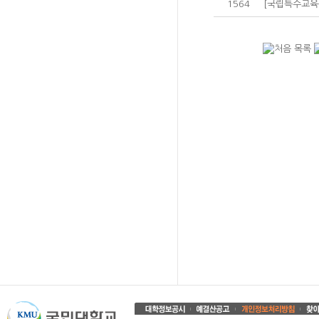
1564
[국립특수교육