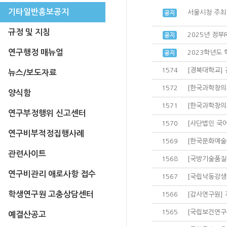
기타일반홍보공지
서울시청 주최
규정 및 지침
2025년 정
연구행정 매뉴얼
2023학년도 
1574
[경북대학교] 
뉴스/보도자료
1572
[한국과학창의재
양식함
1571
[한국과학창의재
연구부정행위 신고센터
1570
[사단법인 국
연구비부적정집행사례
1569
[한국문화예술
관련사이트
1568
[국방기술품질원
연구비관리 애로사항 접수
1567
[국립낙동강생
학생연구원 고충상담센터
1566
[감사연구원] 
1565
[국립보건연구
예결산공고