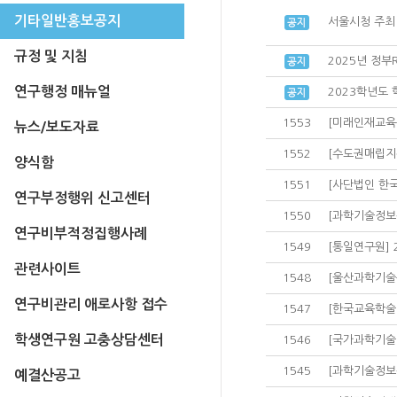
기타일반홍보공지
서울시청 주최
규정 및 지침
2025년 정
연구행정 매뉴얼
2023학년도 
1553
[미래인재교육원
뉴스/보도자료
1552
[수도권매립지
양식함
1551
[사단법인 한
연구부정행위 신고센터
1550
[과학기술정보통
연구비부적정집행사례
1549
[통일연구원]
관련사이트
1548
[울산과학기술원
연구비관리 애로사항 접수
1547
[한국교육학술정
학생연구원 고충상담센터
1546
[국가과학기술
1545
[과학기술정보
예결산공고