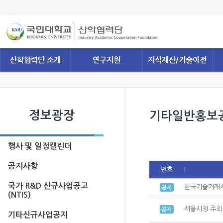
산학협력단 소개
연구지원
지식재산/기술이전
정보광장
기타일반홍보
행사 및 일정캘린더
공지사항
번호
국가 R&D 신규사업공고
한국기술거래사
(NTIS)
서울시청 주최
기타신규사업공지