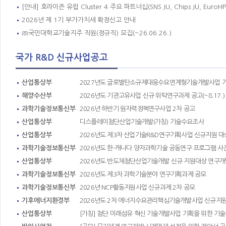
[안내] 호라이즌 유럽 Cluster 4 주요 파트너십(SNS JU, Chips JU, EuroH
2026년 제 1기 부가가치세 확정신고 안내
㈜국민대학교기술지주 직원(정규직) 모집(~26.06.26.)
국가 R&D 신규사업공고
산업통상부
2027년도 글로벌탄소규제대응수요연계형기술개발사업 
해양수산부
2026년도 기관고유사업 신규 위탁연구과제 공고(~8.17.)
과학기술정보통신부
2026년 하반기 원자력정책연구사업 2차 공고
산업통상부
디스플레이첨단산업기술개발(가칭) 기술수요조사
산업통상부
2026년도 제3차 산업기술R&D연구기획사업 신규지원 대
과학기술정보통신부
2026년도 한-캐나다 양자과학기술 공동연구 프로그램 사
산업통상부
2026년도 반도체첨단산업기술개발 신규 지원대상 연구개
과학기술정보통신부
2026년도 제3차 과학기술분야 연구기획과제 공모
과학기술정보통신부
2026년 NCP활동지원사업 신규과제 2차 공모
기후에너지환경부
2026년도 2차 에너지수요관리핵심기술개발사업 신규지
산업통상부
[가칭] 첨단 미래섬유 혁신 기술개발사업 기획을 위한 기