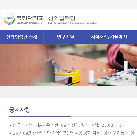
산학협력단 소개
연구지원
지식재산/기술이전
공지사항
㈜국민대학교기술지주 직원(정규직 신입/경력) 모집(~26.08.14.)
26년 09월 산학협력단 전임연구인력 채용 공고_자동차공학 및 자동차IT융