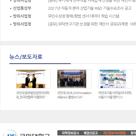
방위사업청
[공모] 무기체계 연구개발 시제업체 선정을 위한 제안서 
산업통상부
2027년 자동차 분야 산업기술 R&D 기술수요조사 공고
방위사업청
무인수상정 항해/항법 센서 데이터 학습 시스템
방위사업청
[공모] 위탁연구기관 선정을 위한 제안서 공모(과제명 : 네
뉴스/보도자료
국민대 글로벌창업벤처대학
국민대, ‘KMU AX Innovation
국민대 자동차모빌리티대학,
원, 한국엔젤투자협회와 ‘…
Alliance’ 출범 AI·SW …
서울시 ‘서울 앵커 10 …