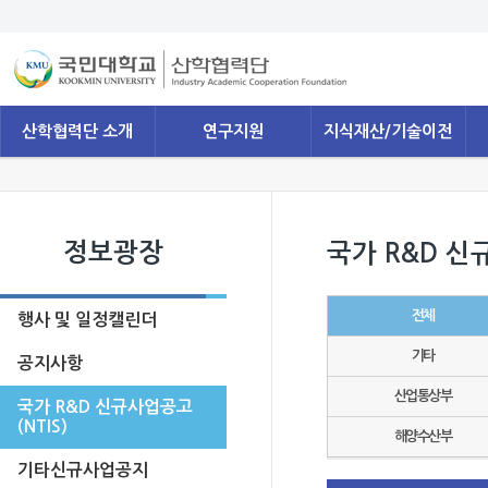
산학협력단 소개
연구지원
지식재산/기술이전
정보광장
국가 R&D 신
전체
행사 및 일정캘린더
기타
공지사항
산업통상부
국가 R&D 신규사업공고
(NTIS)
해양수산부
기타신규사업공지