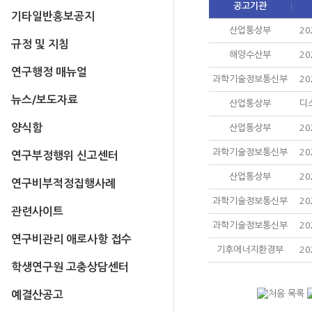
공고기관
기타일반홍보공지
산업통상부
2
규정 및 지침
해양수산부
2
연구행정 매뉴얼
과학기술정보통신부
2
뉴스/보도자료
산업통상부
디
양식함
산업통상부
2
과학기술정보통신부
2
연구부정행위 신고센터
산업통상부
2
연구비부적정집행사례
과학기술정보통신부
2
관련사이트
과학기술정보통신부
2
연구비관리 애로사항 접수
기후에너지환경부
2
학생연구원 고충상담센터
예결산공고