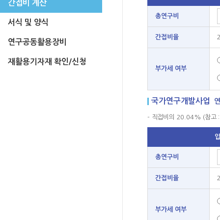
간접비 계산
총연구비
서식 및 양식
간접비율
연구공동활용장비
재활용기자재 확인/신청
부가세 여부
국가연구개발사업
연
- 직접비의 20.04% (참고
총연구비
간접비율
부가세 여부