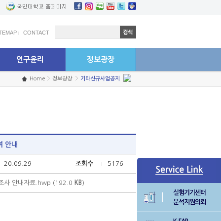
학생연구원 고충상담센터
예결산공고
ITEMAP
CONTACT
연구윤리
정보광장
Home
정보광장
기타신규사업공지
여 안내
20.09.29
조회수
5176
사 안내자료.hwp (192.0
KB
)
실험기기센터
분석지원의뢰