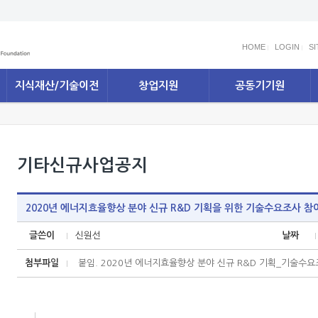
HOME
LOGIN
S
지식재산/기술이전
창업지원
공동기기원
기타신규사업공지
2020년 에너지효율향상 분야 신규 R&D 기획을 위한 기술수요조사 참
글쓴이
신원선
날짜
첨부파일
붙임. 2020년 에너지효율향상 분야 신규 R&D 기획_기술수요조