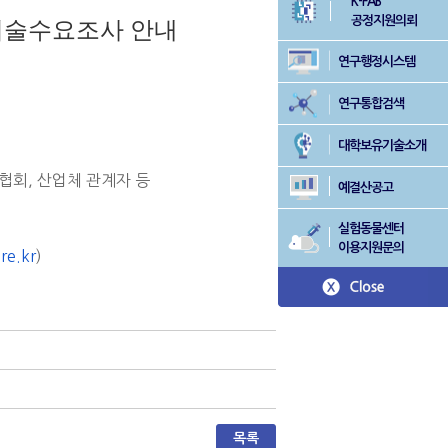
K-FAB
공정지원의뢰
기술수요조사 안내
연구행정시스템
연구통합검색
대학보유기술소개
 협회, 산업체 관계자 등
예결산공고
실험동물센터
이용지원문의
.re.kr
)
목록