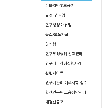
기타일반홍보공지
규정 및 지침
연구행정 매뉴얼
뉴스/보도자료
양식함
연구부정행위 신고센터
연구비부적정집행사례
관련사이트
연구비관리 애로사항 접수
학생연구원 고충상담센터
예결산공고