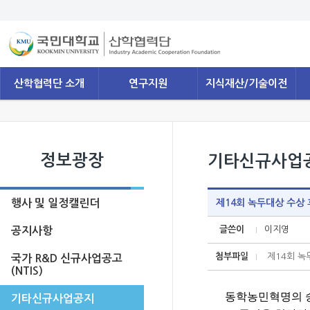
산학협력단 소개
연구지원
지식재산/기술이전
정보광장
기타신규사업
행사 및 일정캘린더
제14회 녹두대상 수상
글쓴이
이지영
공지사항
첨부파일
제14회 녹두
국가 R&D 신규사업공고
(NTIS)
동학농민혁명의 숭
기타신규사업공지