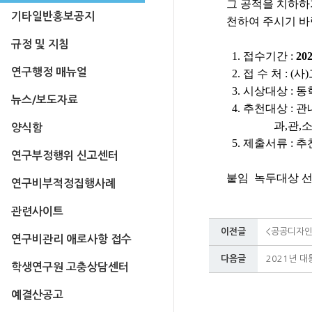
그 공적을 치하하
기타일반홍보공지
천하여 주시기 바
규정 및 지침
1. 접수기간 :
202
연구행정 매뉴얼
2. 접 수 처 :
3. 시상대상 :
뉴스/보도자료
4. 추천대상 : 
과,관,소,읍,
양식함
5. 제출서류 : 
연구부정행위 신고센터
붙임 녹두대상 선발
연구비부적정집행사례
관련사이트
이전글
<공공디자인
연구비관리 애로사항 접수
다음글
2021년 
학생연구원 고충상담센터
예결산공고