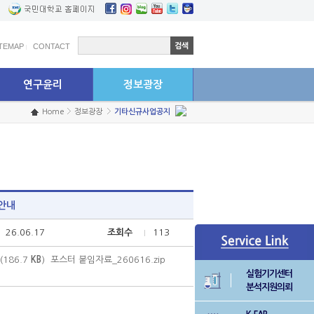
학생연구원 고충상담센터
예결산공고
ITEMAP
CONTACT
연구윤리
정보광장
Home
정보광장
기타신규사업공지
 안내
26.06.17
조회수
113
(186.7
KB
)
포스터 붙임자료_260616.zip
실험기기센터
분석지원의뢰