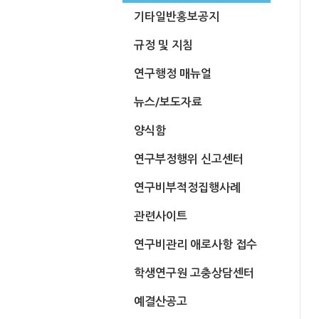
기타일반홍보공지
규정 및 지침
연구행정 매뉴얼
뉴스/보도자료
양식함
연구부정행위 신고센터
연구비부적정집행사례
관련사이트
연구비관리 애로사항 접수
학생연구원 고충상담센터
예결산공고