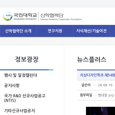
산학협력단 소개
연구지원
지식재산/기술이전
정보광장
뉴스플러스
행사 및 일정캘린더
의상디자인학과 제54회 
글쓴이
26.06.10
공지사항
첨부파일
썸네일.jp
국가 R&D 신규사업공고
(NTIS)
기타신규사업공지