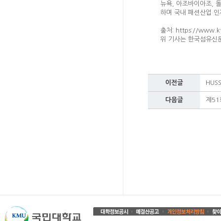
뉴욕, 아조바이아조, 
하며 국내 패션산업 인
출처: https://www.k
위 기사는 한국섬유신
이전글
HUS
다음글
제51