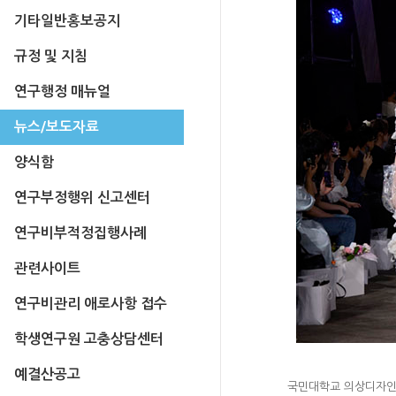
기타일반홍보공지
규정 및 지침
연구행정 매뉴얼
뉴스/보도자료
양식함
연구부정행위 신고센터
연구비부적정집행사례
관련사이트
연구비관리 애로사항 접수
학생연구원 고충상담센터
예결산공고
국민대학교 의상디자인학