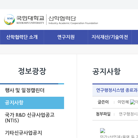
산학협력단 소개
연구지원
지식재산/기술이전
정보광장
공지사항
행사 및 일정캘린더
연구행정시스템 종료과
글쓴이
이민혜
공지사항
첨부파일
연구행정시스
국가 R&D 신규사업공고
(NTIS)
기타신규사업공지
민간/산업체/용역 등 