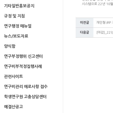
시스템으로 22년 10
기타일반홍보공지
규정 및 지침
이전글
개인형 IR
연구행정 매뉴얼
다음글
[마감]_2
뉴스/보도자료
양식함
연구부정행위 신고센터
연구비부적정집행사례
관련사이트
연구비관리 애로사항 접수
학생연구원 고충상담센터
예결산공고