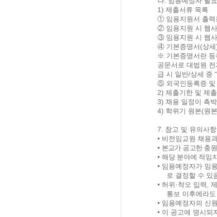
나
.
임용예정자 필요
1)
제출서류 목록
①
임용지원서 출력
②
임용지원 시 웹
③
임용지원 시 웹
④
기본증명서
(
상세
※
기본증명서란 등
공문서로 대법원 
급 시 일반
/
상세 중
“
⑤
외국인등록증 및
2)
제출기한 및 제
3)
채용 일정이 촉박
4)
학위기 원본
(
원본
7.
참고 및 유의사항
•
비전임교원 채용과
•
본교가 공고한 충원
•
해당 분야에 적임
•
임용예정자가 임용
로 결정할 수 있
•
허위
·
착오 입력
,
제
통보 이후에라도 
•
임용예정자의 신원
•
이 공고에 명시되