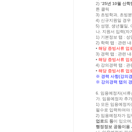
2) “
25
년
10
월 산학
튼 클릭
3)
초빙학과
,
초빙분
4)
신규지원일 경우
5)
성명
,
생년월일
,
나
.
지원서 입력
(
자
1)
기본정보 탭
:
성
2)
학력 탭
:
관련 내
•
해당 증빙서류 업
3)
경력 탭
:
관련 내
•
해당 증빙서류 업
4)
강의경력 탭
:
관
•
해당 증빙서류 업
※
경력 사항
(
강의경
※
강의경력 탭의 
6.
임용예정자
(
서류
가
.
임용예정자 추가
1)
모든 임용예정자
필수로 입력하여야 
2)
임용예정자가 입
업로드 등
이 있으며
행정정보 공동이용