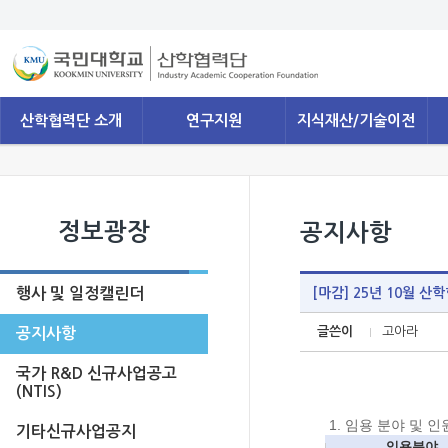
산학협력단 소개
연구지원
지식재산/기술이전
정보광장
공지사항
행사 및 일정캘린더
[마감] 25년 10월 
글쓴이
고아라
공지사항
국가 R&D 신규사업공고
(NTIS)
1.
임용 분야 및 인
기타신규사업공지
임용분야