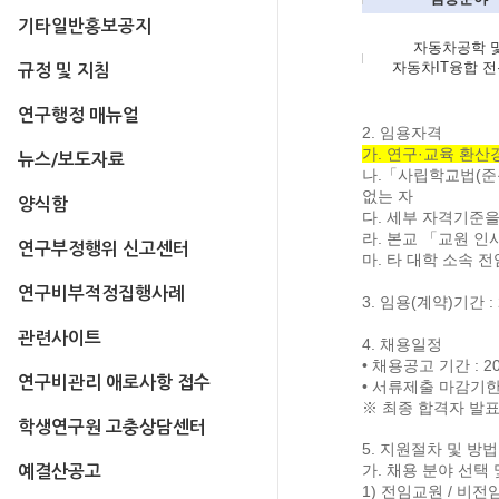
기타일반홍보공지
자동차공학 
자동차
IT
융합 
규정 및 지침
연구행정 매뉴얼
2.
임용자격
가
.
연구
·
교육 환산
뉴스/보도자료
나
.
「
사립학교법
(
준
없는 자
양식함
다
.
세부 자격기준을
라
.
본교
「
교원 인
연구부정행위 신고센터
마
.
타 대학 소속 
연구비부적정집행사례
3.
임용
(
계약
)
기간
:
관련사이트
4.
채용일정
•
채용공고 기간
: 2
연구비관리 애로사항 접수
•
서류제출 마감기
※
최종 합격자 발표
학생연구원 고충상담센터
5.
지원절차 및 방
가
.
채용 분야 선택 
예결산공고
1)
전임교원
/
비전