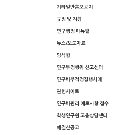
기타일반홍보공지
규정 및 지침
연구행정 매뉴얼
뉴스/보도자료
양식함
연구부정행위 신고센터
연구비부적정집행사례
관련사이트
연구비관리 애로사항 접수
학생연구원 고충상담센터
예결산공고