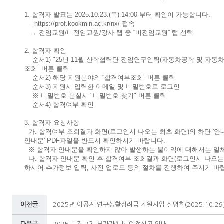
1. 합격자 발표는 2025.10.23.(목) 14:00 부터 확인이 가능합니다.
- https://prof.kookmin.ac.kr/nx/ 접속
→ 전임교원/비전임교원/강사 탭 중 “비전임교원” 탭 선택
2. 합격자 확인
순서1) "25년 11월 산학협력단 전임연구인력(자동차공학 및 자동차
조회” 버튼 클릭
순서2) 해당 지원분야의 “합격여부조회” 버튼 클릭
순서3) 지원시 입력한 이메일 및 비밀번호로 로그인
※ 비밀번호 분실시 "비밀번호 찾기" 버튼 클릭
순서4) 합격여부 확인
3. 합격자 요청사항
가. 합격여부 조회결과 화면(로그인시 나오는 최초 화면)의 하단 '안
안내문' PDF파일을 반드시 확인하시기 바랍니다.
※ 합격자 안내문을 확인하지 않아 발생하는 불이익에 대해서는 일체
나. 합격자 안내문 확인 후 합격여부 조회결과 화면(로그인시 나오는
하시어 추가정보 입력, 사진 업로드 등의 절차를 진행하여 주시기 바
이전글
2025년 이공계 연구생활장려금 지원사업 설명회(2025.10.29