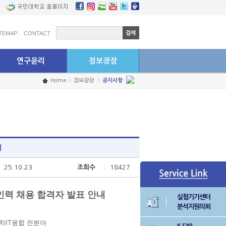
학생연구원 고충상담센터
예결산공고
ITEMAP
CONTACT
연구윤리
정보광장
Home
정보광장
공지사항
내
25.10.23
조회수
18427
인력 채용 합격자 발표 안내
실험기기센터
분석지원의뢰
차IT융합 전분야