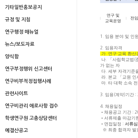
기타일반홍보공지
연구 및
전
규정 및 지침
교육운영
연구행정 매뉴얼
1.
임용 분야 및 인
뉴스/보도자료
2.
임용자격
가
.
연구
·
교육 환산
양식함
나
.
「
사립학교법
(
가 없는 자
연구부정행위 신고센터
다
.
세부 자격기준을
라
.
본교
「
교원 인
연구비부적정집행사례
마
.
타 대학 소속 
관련사이트
3.
임용
(
계약
)
기간
:
연구비관리 애로사항 접수
4.
채용일정
•
채용공고 기간
: 
학생연구원 고충상담센터
•
서류제출 마감기
•
면접일정
:
서류심
※
최종 합격자 발
예결산공고