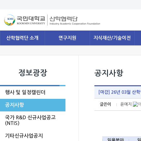
산학협력단 소개
연구지원
지식재산/기술이전
정보광장
공지사항
행사 및 일정캘린더
[마감] 26년 03월 
글쓴이
윤예지
공지사항
국가 R&D 신규사업공고
(NTIS)
기타신규사업공지
임용분야