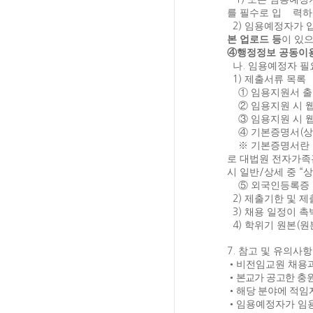
를 필수로 입 력하
2)
임용예정자가 
본 업로드 등
이 있
④
행정정보 공동이
나
.
임용예정자 필
1)
제출서류 목록
①
임용지원서 
②
임용지원 시 
③
임용지원 시 
④
기본증명서
(
상
※
기본증명서란 
로 대법원 전자가
시 일반
/
상세 중
“
상
⑤
외국인등록증 
2)
제출기한 및 
3)
채용 일정이 촉
4)
학위기 원본
(
원
7.
참고 및 유의사항
•
비전임교원 채용과
•
본교가 공고한 충원
•
해당 분야에 적임
•
임용예정자가 임용