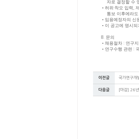
자로 결정할 수 
•
허위
·
착오 입력
,
통보 이후에라도 
•
임용예정자의 신원
•
이 공고에 명시되
8.
문의
•
채용절차
:
연구지
•
연구수행 관련
:
이전글
국가연구개발
다음글
[마감] 2