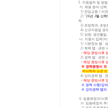
5.
지원절차 및 방
가
.
채용 분야 선택
1)
전임교원
/
비
2) “
26
년
3
월 산
릭
3)
초빙학과
,
초빙
4)
신규지원일 경
5)
성명
,
생년월일
나
.
지원서 입력
(
자
1)
기본정보 탭
:
2)
학력 탭
:
관련 
•
해당 증빙서류 
3)
경력 탭
:
관련 
•
해당 증빙서류 
※
경력증명서 외 
-
박사학위 논문 
4)
강의경력 탭
:
관
•
해당 증빙서류 
※
경력 사항
(
강의
※
강의경력 탭의
6.
임용예정자
(
서류
가
.
임용예정자 추
1)
모든 임용예정