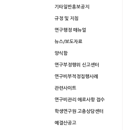
기타일반홍보공지
규정 및 지침
연구행정 매뉴얼
뉴스/보도자료
양식함
연구부정행위 신고센터
연구비부적정집행사례
관련사이트
연구비관리 애로사항 접수
학생연구원 고충상담센터
예결산공고