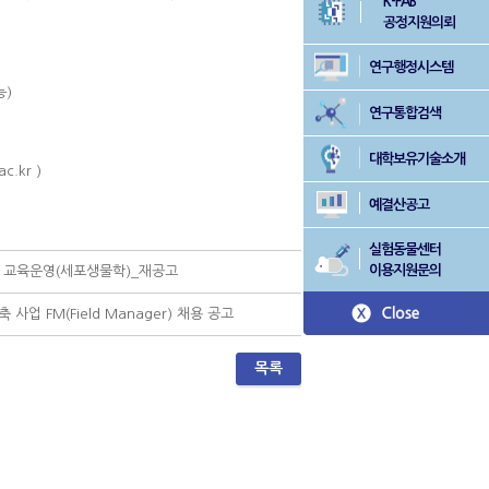
K-FAB
공정지원의뢰
연구행정시스템
능)
연구통합검색
대학보유기술소개
.kr )
예결산공고
실험동물센터
이용지원문의
및 교육운영(세포생물학)_재공고
 FM(Field Manager) 채용 공고
목록