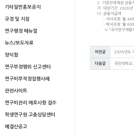
2. 기관전체계정 균
기타일반홍보공지
가. 대상기간: 2026년 1학
나. 균등지급액
규정 및 지침
- 석사과정: 월 440
- 박사과정: 월 600
※ 「국가연구개발사업
연구행정 매뉴얼
뉴스/보도자료
이전글
2026년도
양식함
다음글
국민대학교 2
연구부정행위 신고센터
연구비부적정집행사례
관련사이트
연구비관리 애로사항 접수
학생연구원 고충상담센터
예결산공고