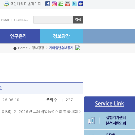
학생연구원 고충상담센터
예결산공고
ITEMAP
CONTACT
연구윤리
정보광장
Home
정보광장
기타일반홍보공지
모
26.06.10
조회수
237
.0
KB
)
2. 2026년 고용직업능력개발 학술대회 논
실험기기센터
분석지원의뢰