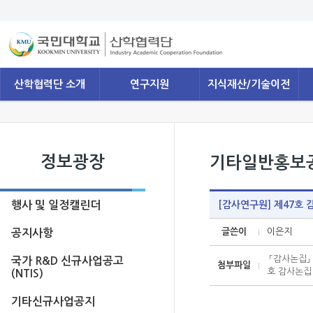
산학협력단 소개
연구지원
지식재산/기술이전
정보광장
기타일반홍보
행사 및 일정캘린더
[감사연구원] 제47호
글쓴이
이은지
공지사항
「감사논집」 
국가 R&D 신규사업공고
첨부파일
호 감사논집 
(NTIS)
기타신규사업공지