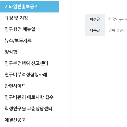
기타일반홍보공지
규정 및 지침
이전글
한국연구재단
연구행정 매뉴얼
다음글
경북 울진군
뉴스/보도자료
양식함
연구부정행위 신고센터
연구비부적정집행사례
관련사이트
연구비관리 애로사항 접수
학생연구원 고충상담센터
예결산공고