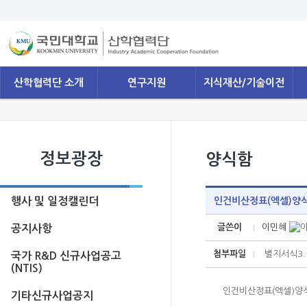
산학협력단 소개
연구지원
지식재산/기술이전
정보광장
양식함
행사 및 일정캘린더
인건비산정표(엑셀)양식(2
글쓴이
이민혜
공지사항
첨부파일
별지서식3. 
국가 R&D 신규사업공고
(NTIS)
인건비산정표(엑셀)양식(
기타신규사업공지