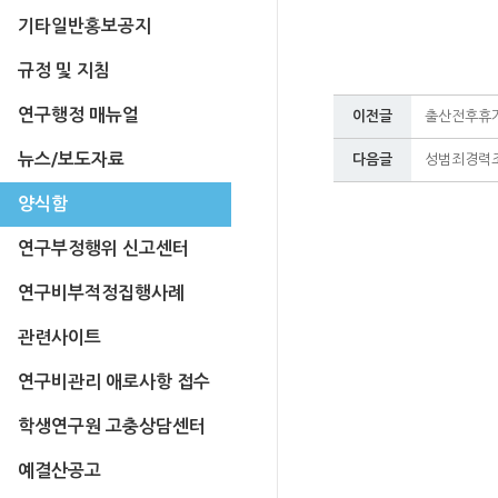
기타일반홍보공지
규정 및 지침
연구행정 매뉴얼
이전글
출산전후휴
뉴스/보도자료
다음글
성범죄경력조
양식함
연구부정행위 신고센터
연구비부적정집행사례
관련사이트
연구비관리 애로사항 접수
학생연구원 고충상담센터
예결산공고