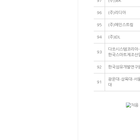
97
(주)JBK
96
(주)리디아
95
(주)메인스트림
94
(주)IDL
다쏘시스템코리아-
93
한국스마트제조산
92
한국섬유개발연구
광운대-삼육대-서
91
대