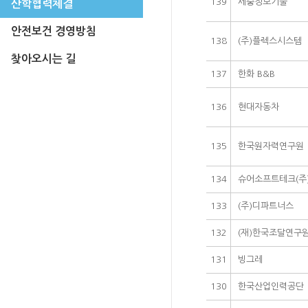
139
세중정보기술
산학협력체결
안전보건 경영방침
138
(주)플렉스시스템
찾아오시는 길
137
한화 B&B
136
현대자동차
135
한국원자력연구원
134
슈어소프트테크(주
133
(주)디파트너스
132
(재)한국조달연구
131
빙그레
130
한국산업인력공단