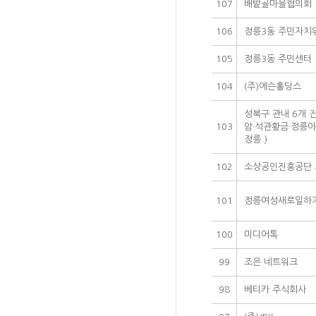
107
배밭골마을협의회
106
정릉3동 주민자치
105
정릉3동 주민센터
104
(주)에슨홀딩스
성북구 관내 6개 
103
암·석관황금·정릉아
정릉 )
102
소상공인진흥공단
101
정릉여성새로일하
100
미디어톡
99
조은 네트워크
98
베티카 주식회사