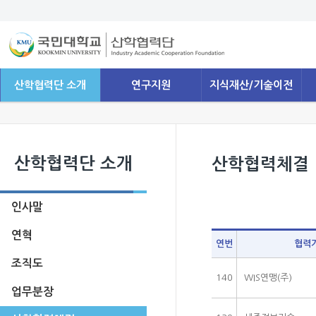
산학협력단 소개
연구지원
지식재산/기술이전
산학협력단 소개
산학협력체결
인사말
연혁
연번
협력
조직도
140
WIS연맹(주)
업무분장