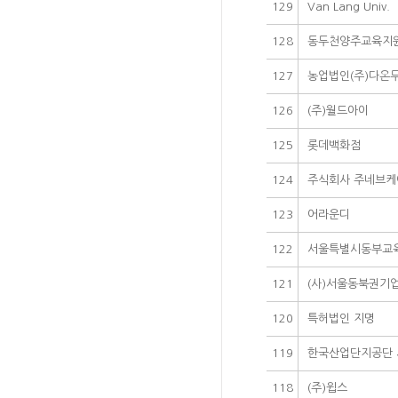
129
Van Lang Univ.
128
동두천양주교육지
127
농업법인(주)다온
126
(주)월드아이
125
롯데백화점
124
주식회사 주네브케
123
어라운디
122
서울특별시동부교
121
(사)서울동북권기
120
특허법인 지명
119
한국산업단지공단
118
(주)윕스