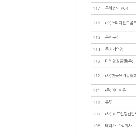
117
특허법인 PCR
116
(주)쓰리디컨트롤
115
은평구청
114
중소기업청
113
미래환경플랜(주)
112
(사)한국뮤지컬협
111
(주)아이피온
110
온투
109
(사)3D프린팅산업
108
베티카 주식회사